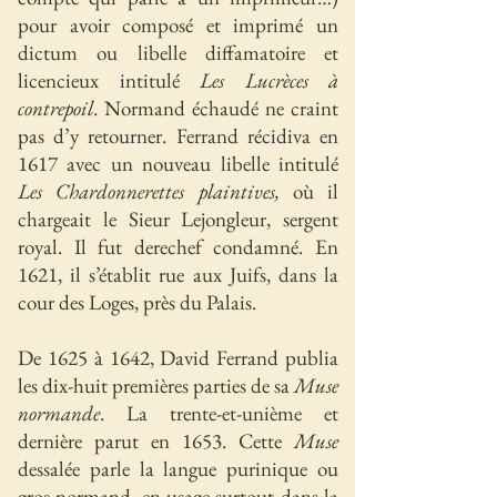
pour avoir composé et imprimé un
dictum ou libelle diffamatoire et
licencieux intitulé
Les Lucrèces à
contrepoil
. Normand échaudé ne craint
pas d’y retourner. Ferrand récidiva en
1617 avec un nouveau libelle intitulé
Les Chardonnerettes plaintives,
où il
chargeait le Sieur Lejongleur, sergent
royal. Il fut derechef condamné. En
1621, il s’établit rue aux Juifs, dans la
cour des Loges, près du Palais.
De 1625 à 1642, David Ferrand publia
les dix-huit premières parties de sa
Muse
normande
. La trente-et-unième et
dernière parut en 1653. Cette
Muse
dessalée parle la langue purinique ou
gros normand, en usage surtout dans la