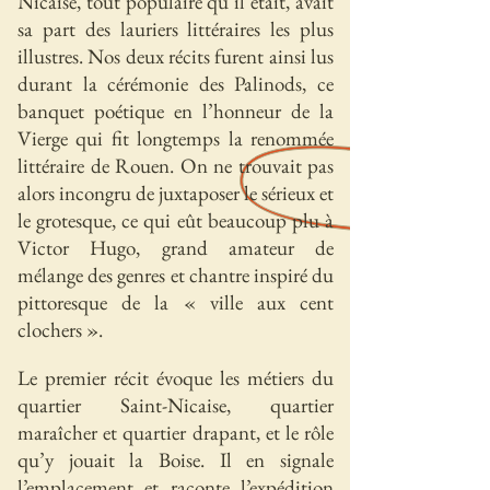
Nicaise, tout populaire qu’il était, avait
sa part des lauriers littéraires les plus
illustres. Nos deux récits furent ainsi lus
durant la cérémonie des Palinods, ce
banquet poétique en l’honneur de la
Vierge qui fit longtemps la renommée
littéraire de Rouen. On ne trouvait pas
alors incongru de juxtaposer le sérieux et
le grotesque, ce qui eût beaucoup plu à
Victor Hugo, grand amateur de
mélange des genres et chantre inspiré du
pittoresque de la « ville aux cent
clochers ».
Le premier récit évoque les métiers du
quartier Saint-Nicaise, quartier
maraîcher et quartier drapant, et le rôle
qu’y jouait la Boise. Il en signale
l’emplacement et raconte l’expédition